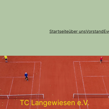
Startseite
über uns
Vorstand
Ev
TC Langewiesen e.V.