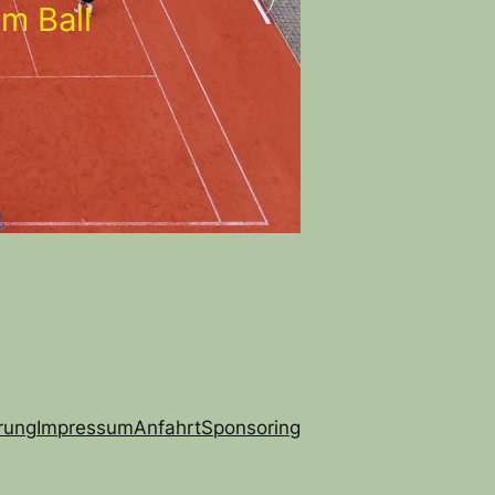
m Ball
rung
Impressum
Anfahrt
Sponsoring